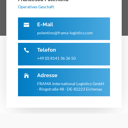
Operatives Geschäft
E-Mail

polentino@frama-logistics.com
Telefon

+49 (0) 8141 36 36 50
Adresse

FRAMA International Logistics GmbH
· Ringstraße 48 · DE-82223 Eichenau