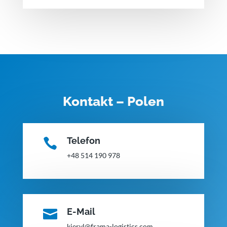
Kontakt – Polen
Telefon

+48 514 190 978
E-Mail

kieryl@frama-logistics.com