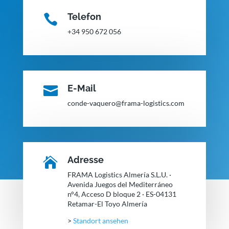
Telefon

+34 950 672 056
E-Mail

conde-vaquero@frama-logistics.com
Adresse

FRAMA Logistics Almería S.L.U. ·
Avenida Juegos del Mediterráneo
n°4, Acceso D bloque 2 · ES-04131
Retamar-El Toyo Almería
>
Standort ansehen