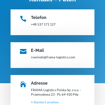
Telefon

+48 537 171 127
E-Mail

rowinski@frama-logistics.com
Adresse

FRAMA Logistics Polska Sp. z o.o. ·
Przemysłowa 23 · PL-64-920 Piła
>
Standort ansehen